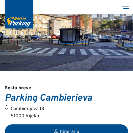
Salta
Tog
al
contenuto
principale
Services
Garages
Group
Sosta breve
Parking Cambierieva
Croatian
Cambierijeva 13
English
51000 Rijeka
Itinerario