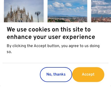
We use cookies on this site to
enhance your user experience
By clicking the Accept button, you agree to us doing
Milano
Bergamo
Torino
so.
No, thanks
Accept
Gesetzesverordnung
231/2001
Im Zuge eines von der Europäischen Union initiierten