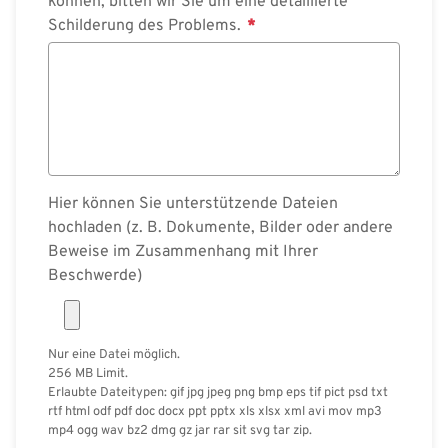
können, bitten wir Sie um eine detaillierte
Schilderung des Problems.
Hier können Sie unterstützende Dateien
hochladen (z. B. Dokumente, Bilder oder andere
Beweise im Zusammenhang mit Ihrer
Beschwerde)
Nur eine Datei möglich.
256 MB Limit.
Erlaubte Dateitypen: gif jpg jpeg png bmp eps tif pict psd txt
rtf html odf pdf doc docx ppt pptx xls xlsx xml avi mov mp3
mp4 ogg wav bz2 dmg gz jar rar sit svg tar zip.