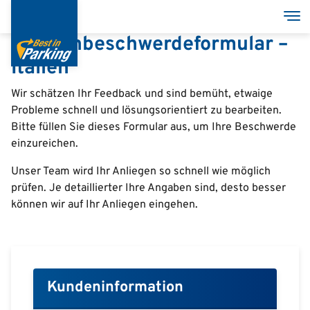
Direkt
Nav
zum
Kundenbeschwerdeformular –
Inhalt
Italien
Services
Wir schätzen Ihr Feedback und sind bemüht, etwaige
Probleme schnell und lösungsorientiert zu bearbeiten.
Bitte füllen Sie dieses Formular aus, um Ihre Beschwerde
Garages
einzureichen.
Group
Unser Team wird Ihr Anliegen so schnell wie möglich
prüfen. Je detaillierter Ihre Angaben sind, desto besser
MyBestInParking - ONLINE
können wir auf Ihr Anliegen eingehen.
Italian
Kundeninformation
English