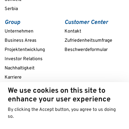
Serbia
Group
Customer Center
Unternehmen
Kontakt
Business Areas
Zufriedenheitsumfrage
Projektentwicklung
Beschwerdeformular
Investor Relations
Nachhaltigkeit
Karriere
We use cookies on this site to
Remote assistance service 24/7
enhance your user experience
+39 02 58307211
By clicking the Accept button, you agree to us doing
so.
© 2026 Best in Parking AG
Impressum
Datenschutzinformation
Cookies