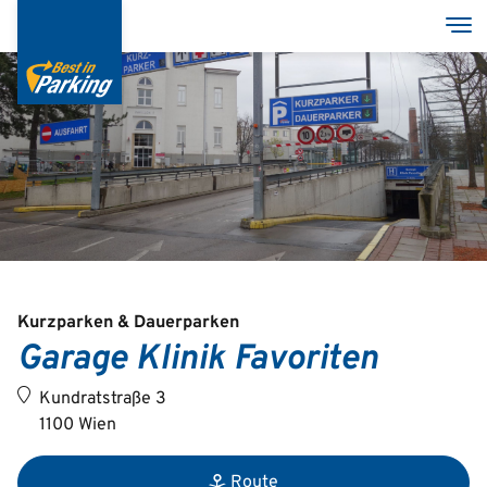
Direkt
Nav
zum
Inhalt
Services
Garagen
Group
Kurzparken & Dauerparken
Garage Klinik Favoriten
Deutsch
Kundratstraße 3
English
1100 Wien
Route