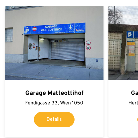
Garage Matteottihof
Ga
Fendigasse 33, Wien 1050
Hert
Details