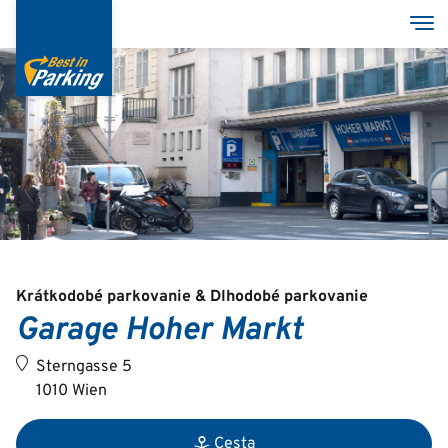
Skočiť
Pre
na
hlavný
obsah
Services
Garages
Group
Krátkodobé parkovanie & Dlhodobé parkovanie
Garage Hoher Markt
Deutsch
Sterngasse 5
English
1010 Wien
Cesta