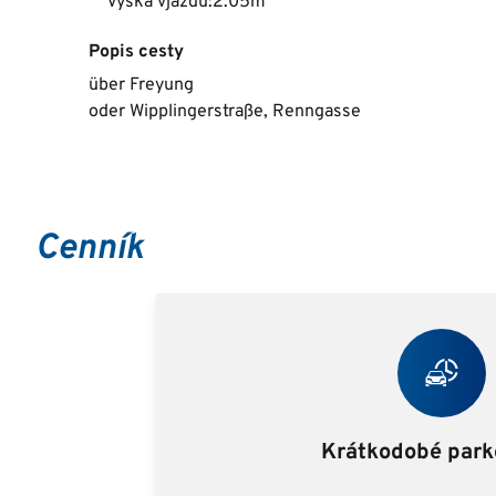
Výška vjazdu:2.05m
Popis cesty
über Freyung
oder Wipplingerstraße, Renngasse
Cenník
Krátkodobé park