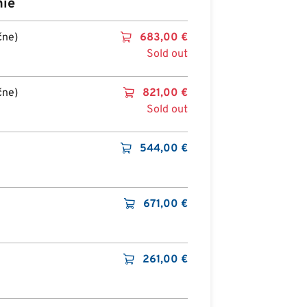
nie
čne)
683,00
€
Sold out
čne)
821,00
€
Sold out
544,00
€
671,00
€
261,00
€