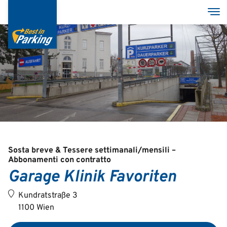
Salta
Tog
al
contenuto
principale
Services
Garages
Group
Sosta breve & Tessere settimanali/mensili –
Abbonamenti con contratto
Garage Klinik Favoriten
Deutsch
Kundratstraße 3
English
1100 Wien