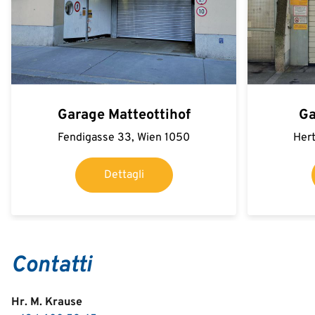
Garage Matteottihof
Ga
Fendigasse 33, Wien 1050
Hert
Dettagli
Contatti
Hr. M. Krause