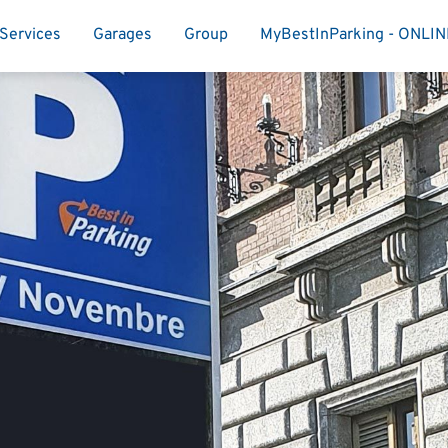
Services
Garages
Group
MyBestInParking - ONLI