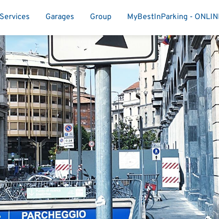
Services
Garages
Group
MyBestInParking - ONLI