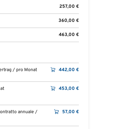
257,00
€
360,00
€
463,00
€
ertrag / pro Monat
442,00
€
at
453,00
€
contratto annuale /
57,00
€