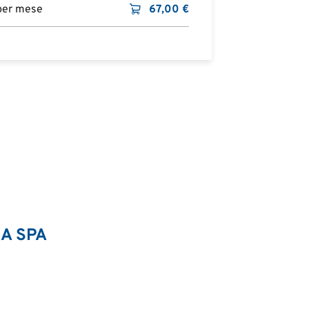
 per mese
67,00
€
IA SPA