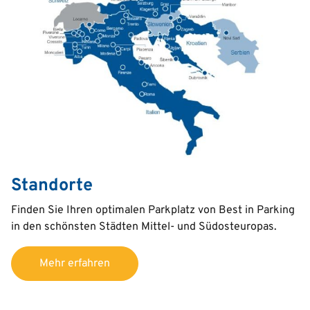
Standorte
Text
Finden Sie I
hren optimalen Parkplatz
von Best in Parking
in den schönsten Städten
Mittel- und Südosteuropas
.
Mehr erfahren