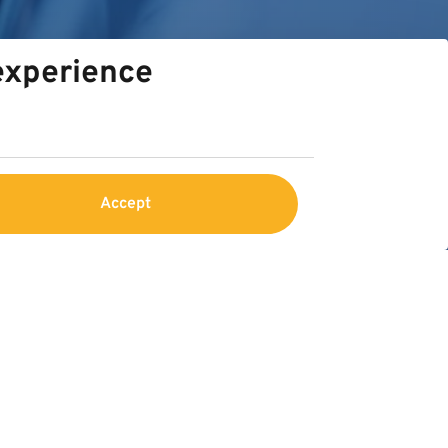
 experience
Accept