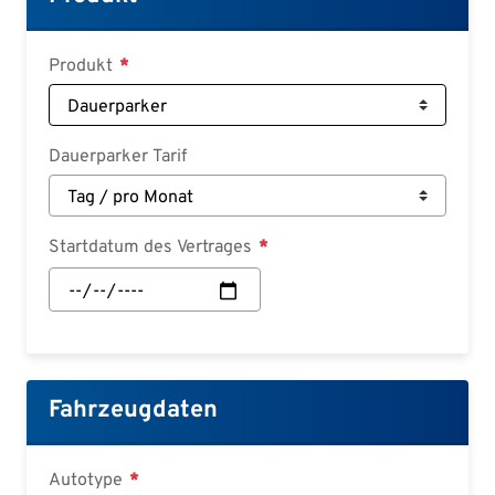
Deutsch
Croatian
Produkt
Slovenian
Slovak
Dauerparker Tarif
Serbian
Startdatum des Vertrages
Startdatum
des
Vertrages:
Datum
Fahrzeugdaten
Autotype