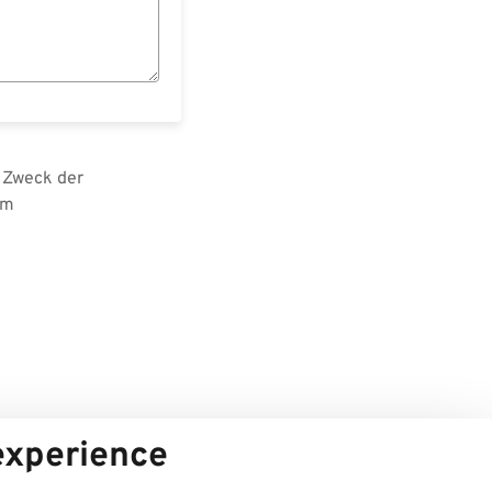
 Zweck der
im
 experience