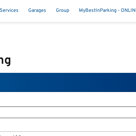
Services
Garages
Group
MyBestInParking - ONLI
ng