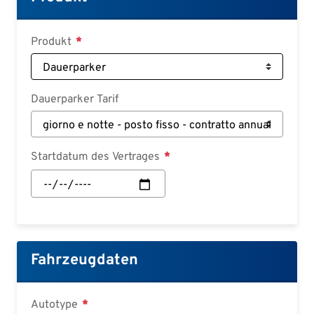
Deutsch
Croatian
Produkt
Slovenian
Slovak
Dauerparker Tarif
Serbian
Startdatum des Vertrages
Startdatum
des
Vertrages:
Datum
Fahrzeugdaten
Autotype