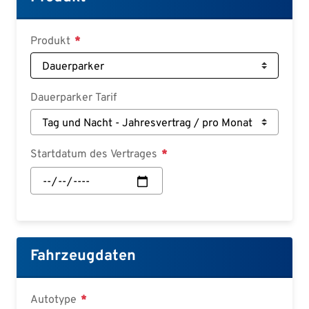
Deutsch
Croatian
Produkt
Slovenian
Slovak
Dauerparker Tarif
Serbian
Startdatum des Vertrages
Startdatum
des
Vertrages:
Datum
Fahrzeugdaten
Autotype