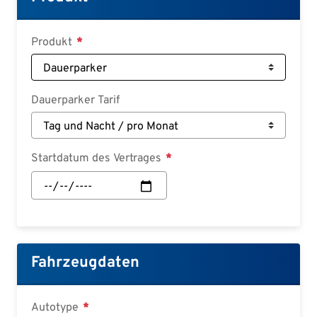
Deutsch
Croatian
Produkt
Slovenian
Slovak
Dauerparker Tarif
Serbian
Startdatum des Vertrages
Startdatum
des
Vertrages:
Datum
Fahrzeugdaten
Autotype