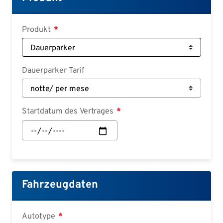
Deutsch
Croatian
Produkt
Slovenian
Slovak
Dauerparker Tarif
Serbian
Startdatum des Vertrages
Startdatum
des
Vertrages:
Datum
Fahrzeugdaten
Autotype