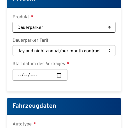
Deutsch
Croatian
Produkt
Slovenian
Slovak
Dauerparker Tarif
Serbian
Startdatum des Vertrages
Startdatum
des
Vertrages:
Datum
Fahrzeugdaten
Autotype