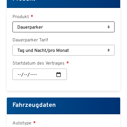
Deutsch
Croatian
Produkt
Slovenian
Slovak
Dauerparker Tarif
Serbian
Startdatum des Vertrages
Startdatum
des
Vertrages:
Datum
Fahrzeugdaten
Autotype