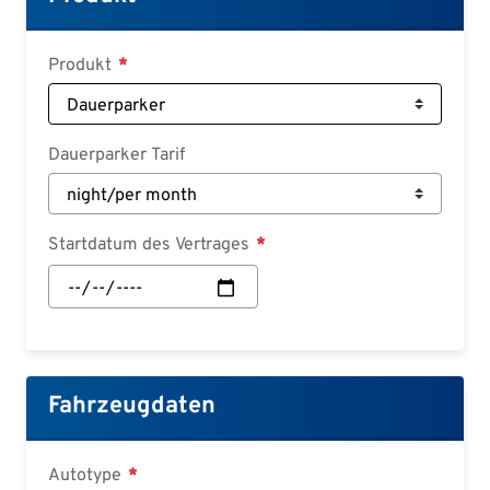
Deutsch
Croatian
Produkt
Slovenian
Slovak
Dauerparker Tarif
Serbian
Startdatum des Vertrages
Startdatum
des
Vertrages:
Datum
Fahrzeugdaten
Autotype