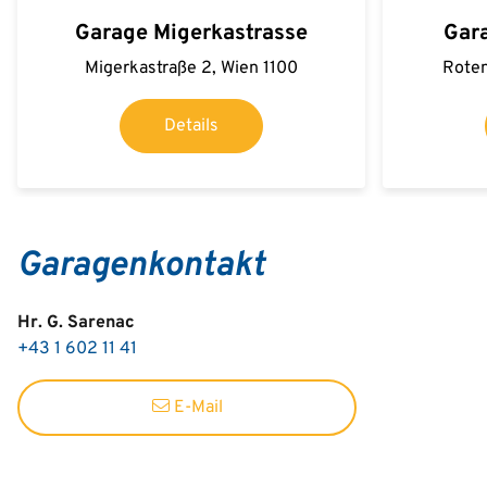
Garage Migerkastrasse
Gar
Migerkastraße 2, Wien 1100
Roten
Details
Garagenkontakt
Hr. G. Sarenac
+43 1 602 11 41
E-Mail