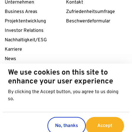
Unternehmen
Kontakt
Business Areas
Zufriedenheitsumfrage
Projektentwicklung
Beschwerdeformular
Investor Relations
Nachhaltigkeit/ESG
Karriere
News
We use cookies on this site to
24/7 Service Line
enhance your user experience
+43 1 712 04 38
By clicking the Accept button, you agree to us doing
so.
© 2026 Best in Parking AG
Impressum
Datenschutzinformation
Cookies
No, thanks
Accept