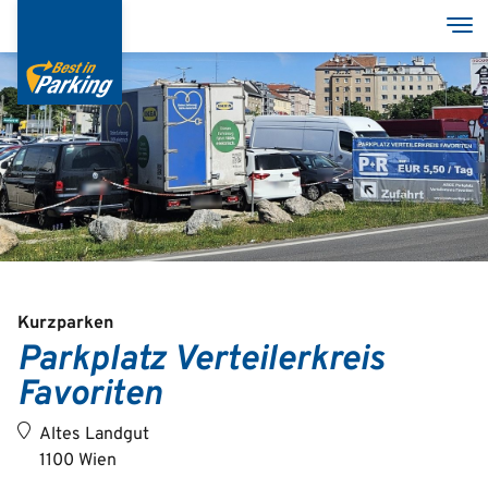
Direkt
Nav
zum
Inhalt
Services
Garagen
Group
Kurzparken
Parkplatz Verteilerkreis
Favoriten
Deutsch
English
Altes Landgut
1100 Wien