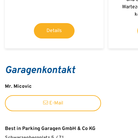
Wartez
k
Details
Garagenkontakt
Mr. Micovic
E-Mail
Best in Parking Garagen GmbH & Co KG