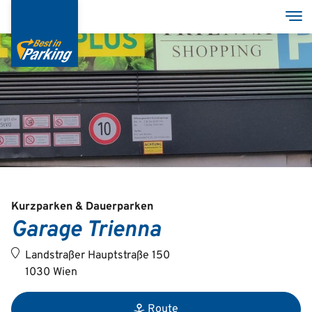
Direkt
Nav
zum
Inhalt
Services
Garagen
Group
Kurzparken & Dauerparken
Garage Trienna
Deutsch
Landstraßer Hauptstraße 150
English
1030 Wien
Route