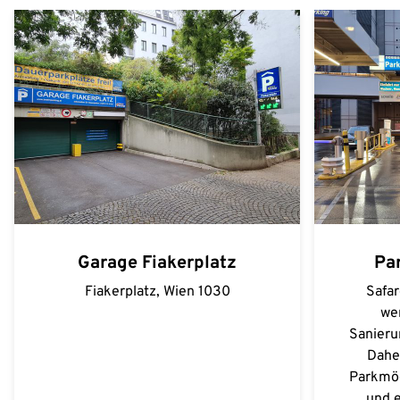
Garage Fiakerplatz
Pa
Fiakerplatz, Wien 1030
Safa
we
Sanieru
Dahe
Parkmög
und e