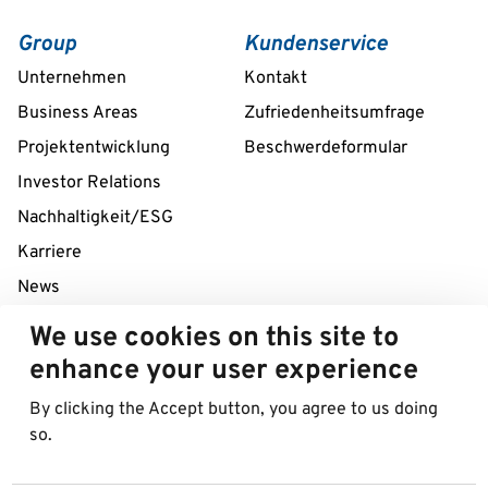
Group
Kundenservice
Unternehmen
Kontakt
Business Areas
Zufriedenheitsumfrage
Projektentwicklung
Beschwerdeformular
Investor Relations
Nachhaltigkeit/ESG
Karriere
News
We use cookies on this site to
24/7 Service Line
enhance your user experience
+43 1 712 04 38
By clicking the Accept button, you agree to us doing
so.
© 2026 Best in Parking AG
Impressum
Datenschutzinformation
Cookies