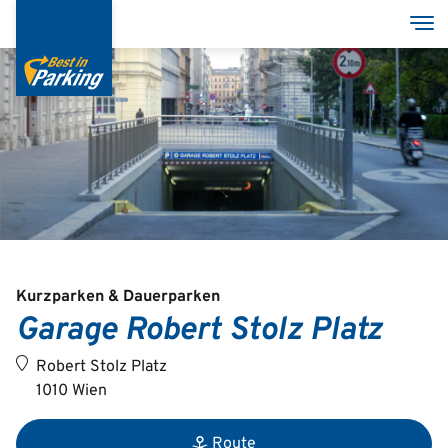
Direkt
Nav
zum
Inhalt
Services
Garagen
Group
Kurzparken & Dauerparken
Garage Robert Stolz Platz
Deutsch
Robert Stolz Platz
English
1010 Wien
Route