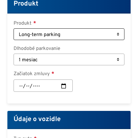
Croatian
Produkt
Slovenian
Slovak
Produkt
Serbian
Dlhodobé parkovanie
Začiatok zmluvy
Začiatok
zmluvy:
Dátum
Údaje o vozidle