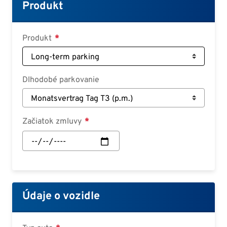
Croatian
Produkt
Slovenian
Slovak
Produkt
Serbian
Dlhodobé parkovanie
Začiatok zmluvy
Začiatok
zmluvy:
Dátum
Údaje o vozidle