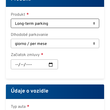
Deutsch
Croatian
Produkt
Slovenian
Slovak
Dlhodobé parkovanie
Serbian
Začiatok zmluvy
Začiatok
zmluvy:
Dátum
Údaje o vozidle
Typ auta