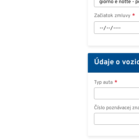
Začiatok zmluvy
Začiatok
zmluvy:
Dátum
Údaje o vozi
Typ auta
Číslo poznávacej z