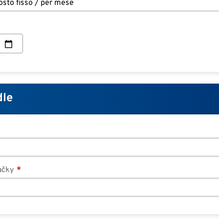
dle
načky