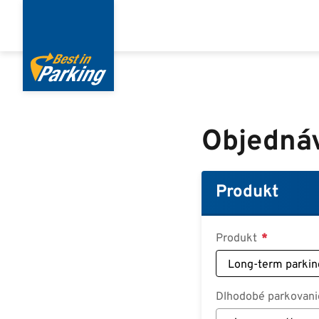
Skočiť
na
hlavný
obsah
Objedná
Produkt
Produkt
Dlhodobé parkovani