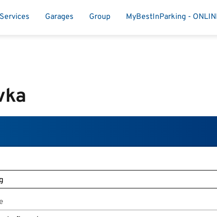
Services
Garages
Group
MyBestInParking - ONLI
vka
e