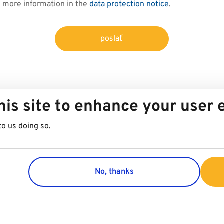
d more information in the
data protection notice
.
poslať
his site to enhance your user
to us doing so.
No, thanks
Group
Customer 
Company
Contact