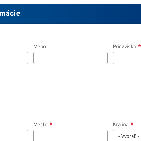
rmácie
Meno
Priezvisko
Mesto
Krajina
- Vybrať -