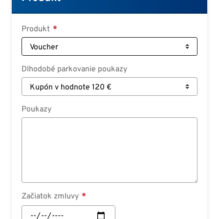
Deutsch
Croatian
Produkt
Slovenian
Slovak
Dlhodobé parkovanie poukazy
Serbian
Poukazy
Začiatok zmluvy
Začiatok