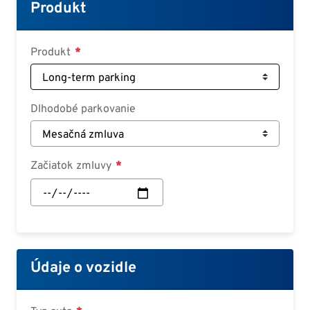
Croatian
Produkt
Slovenian
Slovak
Produkt
Serbian
Dlhodobé parkovanie
Začiatok zmluvy
Začiatok
zmluvy:
Dátum
Údaje o vozidle