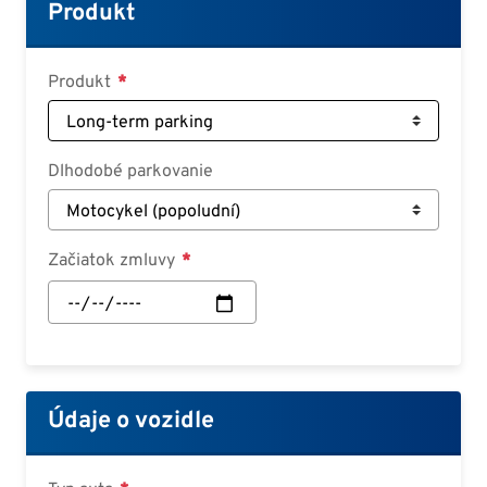
Croatian
Produkt
Slovenian
Slovak
Produkt
Serbian
Dlhodobé parkovanie
Začiatok zmluvy
Začiatok
zmluvy:
Dátum
Údaje o vozidle