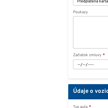
Poukazy
Začiatok zmluvy
Začiatok
zmluvy:
Dátum
Údaje o vozi
Typ auta