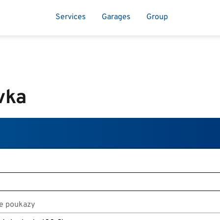
Services
Garages
Group
vka
e poukazy