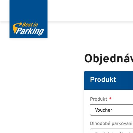
Skočiť
na
hlavný
obsah
Objedná
Produkt
Produkt
Dlhodobé parkovani