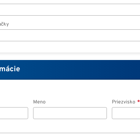
ačky
rmácie
Meno
Priezvisko