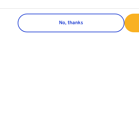
No, thanks
Group
Customer 
Company
Contact
Business Areas
Satisfaction 
Project Development
Customer Co
age Use
Investor Relations
Sustainability/ESG
Career
News
Cookies