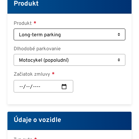
Croatian
Produkt
Slovenian
Slovak
Produkt
Serbian
Dlhodobé parkovanie
Začiatok zmluvy
Začiatok
zmluvy:
Dátum
Údaje o vozidle