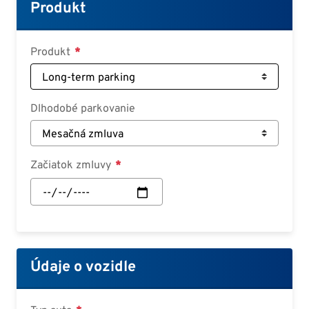
Croatian
Produkt
Slovenian
Slovak
Produkt
Serbian
Dlhodobé parkovanie
Začiatok zmluvy
Začiatok
zmluvy:
Dátum
Údaje o vozidle