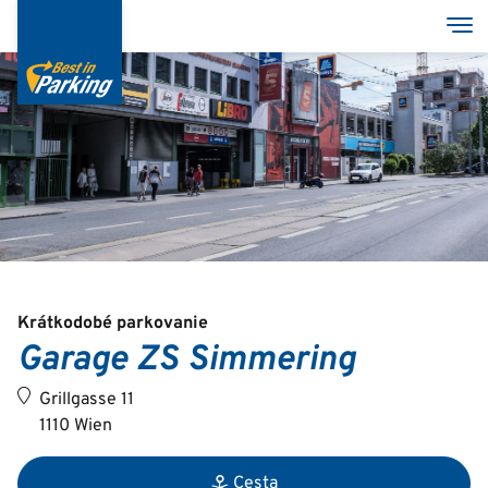
Skočiť
Pre
na
hlavný
obsah
Services
Garages
Group
Krátkodobé parkovanie
Garage ZS Simmering
Deutsch
Grillgasse 11
English
1110 Wien
Cesta