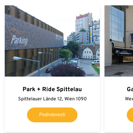
Park + Ride Spittelau
G
Spittelauer Lände 12, Wien 1090
Wex
Podrobnosti