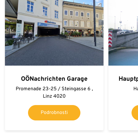
OÖNachrichten Garage
Hauptp
Promenade 23-25 / Steingasse 6 ,
Ha
Linz 4020
Podrobnosti