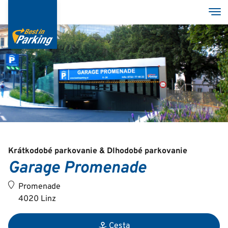
Skočiť
Pre
na
hlavný
obsah
Services
Garages
Group
Krátkodobé parkovanie & Dlhodobé parkovanie
Garage Promenade
Deutsch
Promenade
English
4020 Linz
Cesta