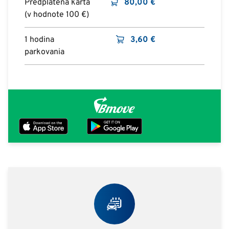
Predplatená karta
80,00
€
(v hodnote 100 €)
1 hodina
3,60
€
parkovania