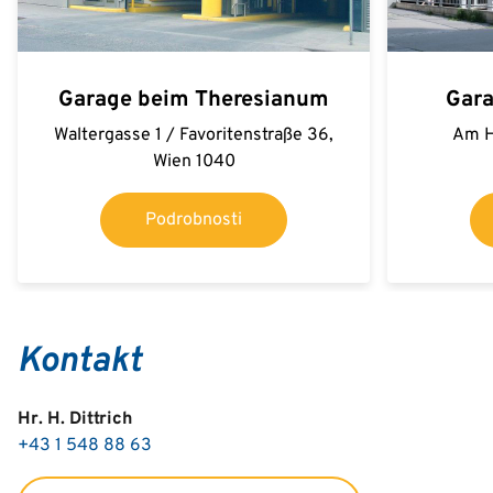
Garage beim Theresianum
Gar
Waltergasse 1 / Favoritenstraße 36,
Am H
Wien 1040
Podrobnosti
Kontakt
Hr. H. Dittrich
+43 1 548 88 63