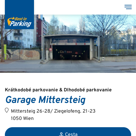
Skočiť
Pre
na
hlavný
obsah
Services
Garages
Group
Krátkodobé parkovanie & Dlhodobé parkovanie
Garage Mittersteig
Deutsch
Mittersteig 26-28/ Ziegelofeng. 21-23
English
1050 Wien
Cesta