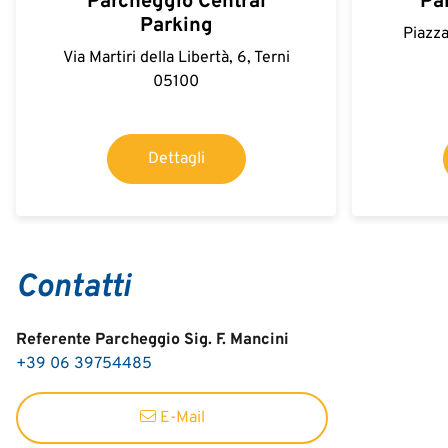
Parcheggio Central
Pa
Parking
Piazza
Via Martiri della Libertà, 6, Terni
05100
Dettagli
Contatti
Referente Parcheggio Sig. F. Mancini
+39 06 39754485
E-Mail