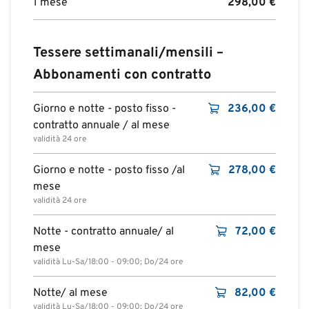
1 mese
298,00
€
Tessere settimanali/mensili –
Abbonamenti con contratto
Giorno e notte - posto fisso -
236,00
€
contratto annuale / al mese
validità 24 ore
Giorno e notte - posto fisso /al
278,00
€
mese
validità 24 ore
Notte - contratto annuale/ al
72,00
€
mese
validità Lu-Sa/18:00 - 09:00; Do/24 ore
Notte/ al mese
82,00
€
validità Lu-Sa/18:00 - 09:00; Do/24 ore