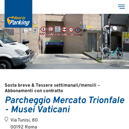
Salta
Tog
al
contenuto
principale
Servizi
Parcheggi
Azienda
MyBestInParking - ONLINE
Sosta breve & Tessere settimanali/mensili –
Abbonamenti con contratto
Parcheggio Mercato Trionfale
- Musei Vaticani
Italian
Via Tunisi, 80
English
00192 Roma