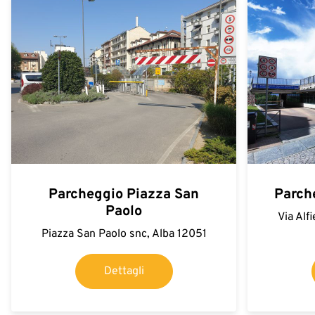
Parcheggio Piazza San
Parch
Paolo
Via Alf
Piazza San Paolo snc, Alba 12051
Dettagli