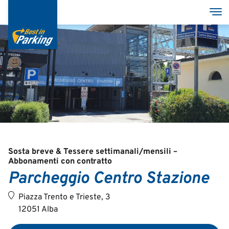
Salta
Tog
al
contenuto
principale
Servizi
Parcheggi
Azienda
MyBestInParking - ONLINE
Sosta breve & Tessere settimanali/mensili –
Abbonamenti con contratto
Parcheggio Centro Stazione
Piazza Trento e Trieste, 3
Italian
12051 Alba
English