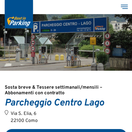
Salta
Tog
al
contenuto
principale
Servizi
Parcheggi
Azienda
MyBestInParking - ONLINE
Sosta breve & Tessere settimanali/mensili –
Abbonamenti con contratto
Parcheggio Centro Lago
Via S. Elia, 6
Italian
22100 Como
English