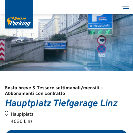
Salta
Tog
al
contenuto
principale
Services
Garages
Group
Sosta breve & Tessere settimanali/mensili –
Abbonamenti con contratto
Hauptplatz Tiefgarage Linz
Deutsch
Hauptplatz
English
4020 Linz