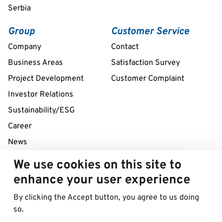
Serbia
Group
Customer Service
Company
Contact
Business Areas
Satisfaction Survey
Project Development
Customer Complaint
Investor Relations
Sustainability/ESG
Career
News
We use cookies on this site to
24/7 Service Line
enhance your user experience
+43 1 712 04 38
By clicking the Accept button, you agree to us doing
so.
© 2026 Best in Parking AG