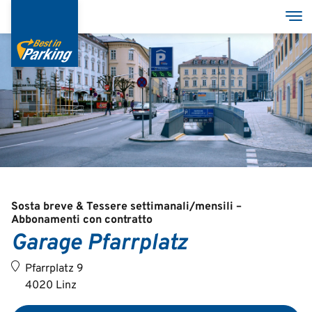
Salta
Tog
al
contenuto
principale
Services
Garages
Group
Sosta breve & Tessere settimanali/mensili –
Abbonamenti con contratto
Garage Pfarrplatz
Deutsch
Pfarrplatz 9
English
4020 Linz