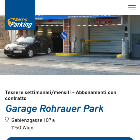
Salta
Tog
al
contenuto
principale
Services
Garages
Group
Tessere settimanali/mensili – Abbonamenti con
contratto
Garage Rohrauer Park
Deutsch
Gablenzgasse 107 a
English
1150 Wien