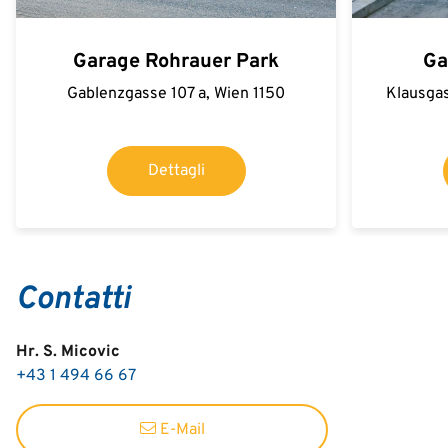
Garage Rohrauer Park
Ga
Gablenzgasse 107 a, Wien 1150
Klausgas
Dettagli
Contatti
Hr. S. Micovic
+43 1 494 66 67
E-Mail