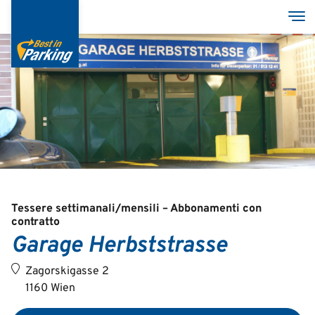
Salta
Tog
al
contenuto
principale
Services
Garages
Group
Tessere settimanali/mensili – Abbonamenti con
contratto
Garage Herbststrasse
Deutsch
Zagorskigasse 2
English
1160 Wien