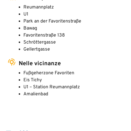
Reumannplatz
U1
Park an der Favoritenstraße
Bawag
Favoritenstraße 138
Schröttergasse
Gellertgasse
Nelle vicinanze
Fußgeherzone Favoriten
Eis Tichy
U1 – Station Reumannplatz
Amalienbad