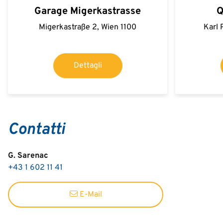
Garage Migerkastrasse
Q
Migerkastraße 2, Wien 1100
Karl 
Dettagli
Contatti
G. Sarenac
+43 1 602 11 41
E-Mail