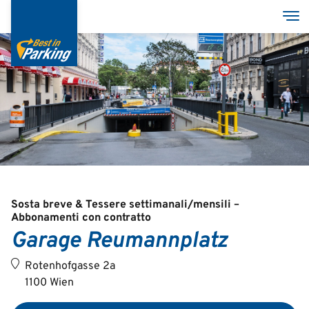
Salta
Tog
al
contenuto
principale
Services
Garages
Group
Sosta breve & Tessere settimanali/mensili –
Abbonamenti con contratto
Garage Reumannplatz
Deutsch
Rotenhofgasse 2a
English
1100 Wien