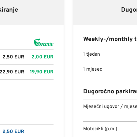
iranje
Dugor
Weekly-/monthly t
1 tjedan
2,50
EUR
2,00
EUR
1 mjesec
22,90
EUR
19,90
EUR
Dugoročno parkira
Mjesečni ugovor / mjes
Motocikli (p.m.)
2,50
EUR