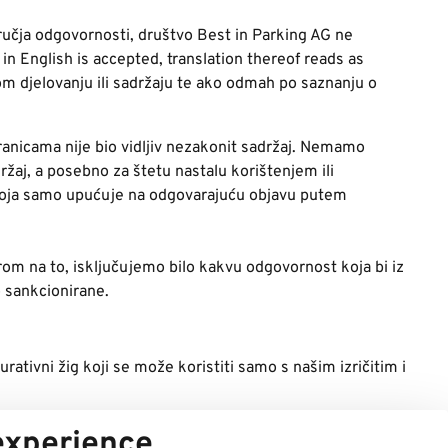
odručja odgovornosti, društvo Best in Parking AG ne
n English is accepted, translation thereof reads as
m djelovanju ili sadržaju te ako odmah po saznanju o
ranicama nije bio vidljiv nezakonit sadržaj. Nemamo
držaj, a posebno za štetu nastalu korištenjem ili
a koja samo upućuje na odgovarajuću objavu putem
om na to, isključujemo bilo kakvu odgovornost koja bi iz
o sankcionirane.
urativni žig koji se može koristiti samo s našim izričitim i
 experience