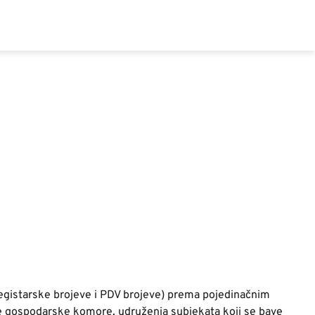
registarske brojeve i PDV brojeve) prema pojedinačnim
ke gospodarske komore, udruženja subjekata koji se bave