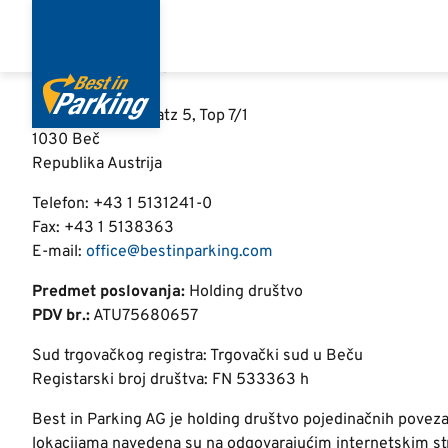
Impressum
Skoči
na
glavni
Best in Parking AG
sadržaj
Schwarzenbergplatz 5, Top 7/1
1030 Beč
Republika Austrija
Telefon: +43 1 5131241-0
Fax:
+43 1 5138363
E-mail:
office@bestinparking.com
Predmet poslovanja:
Holding društvo
PDV br.:
ATU75680657
Sud trgovačkog registra: Trgovački sud u Beču
Registarski broj društva: FN 533363 h
Best in Parking AG je holding društvo pojedinačnih povez
lokacijama navedena su na odgovarajućim internetskim str