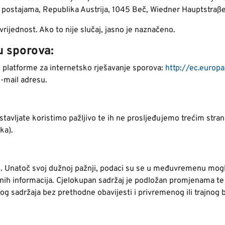
postajama, Republika Austrija, 1045 Beč, Wiedner Hauptstraße
ijednost. Ako to nije slučaj, jasno je naznačeno.
u sporova:
platforme za internetsko rješavanje sporova:
http://ec.europa
-mail adresu.
tavljate koristimo pažljivo te ih ne prosljeđujemo trećim stran
ka).
e. Unatoč svoj dužnoj pažnji, podaci su se u međuvremenu mogli
anih informacija. Cjelokupan sadržaj je podložan promjenama te
nog sadržaja bez prethodne obavijesti i privremenog ili trajnog 