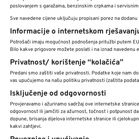
poslovanjem s garažama, benzinskim crpkama i servisnim 
Sve navedene cijene uključuju propisani porez na dodanu vr
Informacije o internetskom rješavanj
Potrošači imaju mogućnost podnošenja pritužbi putem EU 
Bilo kakve prigovore možete poslati i na iznad navedenu e
Privatnost/ korištenje “kolačića”
Predani smo zaštiti vaše privatnosti. Podatke koje nam dos
vas upućujemo na našu politiku privatnosti (zaštita podata
Isključenje od odgovornosti
Provjeravamo i ažuriramo sadržaj ove internetske stranic
odgovornost ili jamčiti za ažurnost, točnost i potpunost d
dopune, brisanja dijelova internetske stranice ili cjelokup
kakvi zahtjevi.