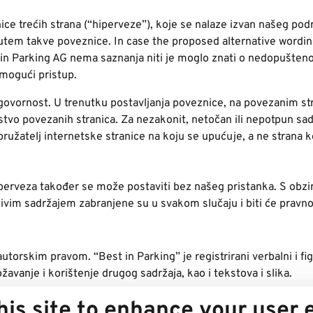
anice trećih strana (“hiperveze”), koje se nalaze izvan našeg p
utem takve poveznice. In case the proposed alternative wordin i
 in Parking AG nema saznanja niti je moglo znati o nedopušteno
emogući pristup.
dgovornost. U trenutku postavljanja poveznice, na povezanim st
orstvo povezanih stranica. Za nezakonit, netočan ili nepotpun sa
 pružatelj internetske stranice na koju se upućuje, a ne stran
perveza također se može postaviti bez našeg pristanka. S obzir
ljivim sadržajem zabranjene su u svakom slučaju i biti će pravn
utorskim pravom. “Best in Parking” je registrirani verbalni i fig
vanje i korištenje drugog sadržaja, kao i tekstova i slika.
 Csaky, Best in Parking/Rupert Steiner, iStock, Pixabay
his site to enhance your user