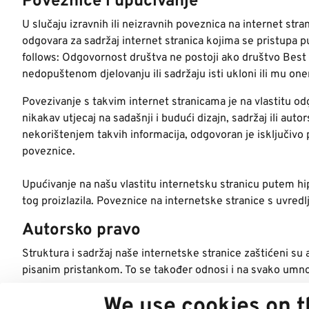
Poveznice i upućivanje
U slučaju izravnih ili neizravnih poveznica na internet str
odgovara za sadržaj internet stranica kojima se pristupa p
follows: Odgovornost društva ne postoji ako društvo Best
nedopuštenom djelovanju ili sadržaju isti ukloni ili mu on
Povezivanje s takvim internet stranicama je na vlastitu o
nikakav utjecaj na sadašnji i budući dizajn, sadržaj ili aut
nekorištenjem takvih informacija, odgovoran je isključivo
poveznice.
Upućivanje na našu vlastitu internetsku stranicu putem hi
tog proizlazila. Poveznice na internetske stranice s uvred
Autorsko pravo
Struktura i sadržaj naše internetske stranice zaštićeni su a
pisanim pristankom. To se također odnosi i na svako umnoža
© Copyrights: Best in Parking AG, Best in Parking/Stefan
We use cookies on t