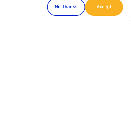
No, thanks
Accept
Länder
Services
Österreich
Parking
Italien
Charging
Kroatien
Parkhaus Werbung
Slowakei
Allgemeine Garagenordnung
Slowenien
Schweiz
Serbien
Group
Kundenservice
Unternehmen
Kontakt
Business Areas
Zufriedenheitsumfrage