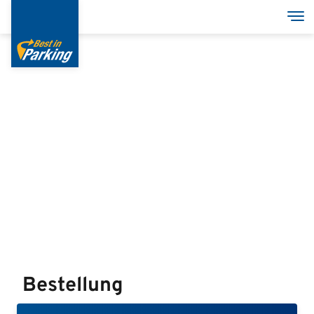
Direkt
Nav
zum
Inhalt
Services
Garagen
Group
English
Italian
Bestellung
Deutsch