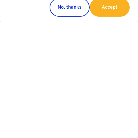
No, thanks
Accept
Länder
Services
Österreich
Parking
Italien
Charging
Kroatien
Parkhaus Werbung
Slowakei
Allgemeine Garagenordnung
Slowenien
Schweiz
Serbien
Group
Kundenservice
Unternehmen
Kontakt
Business Areas
Zufriedenheitsumfrage